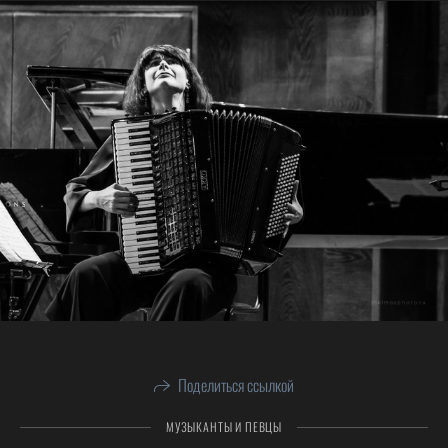
Поделиться ссылкой
МУЗЫКАНТЫ И ПЕВЦЫ