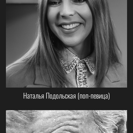
Наталья Подольская (поп-певица)