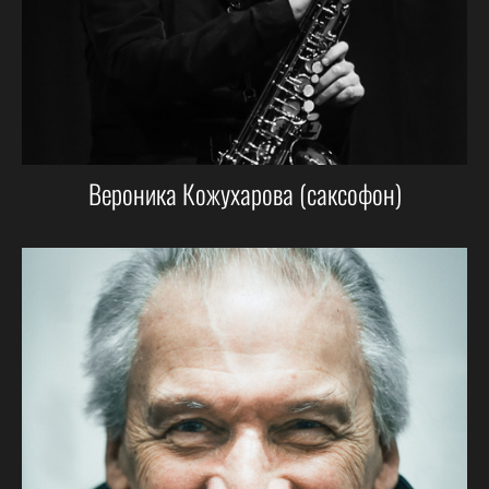
Вероника Кожухарова (саксофон)