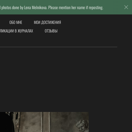
 Melnikova. Please mention her name if reposting.
© Lena Melnikov
ОБО МНЕ
МОИ ДОСТИЖЕНИЯ
ЛИКАЦИИ В ЖУРНАЛАХ
ОТЗЫВЫ