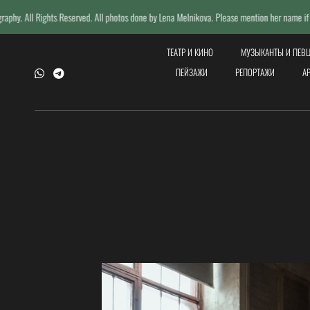
rved. All photos done by Lena Melnikova. Please mention her name if reposting.
ТЕАТР И КИНО
МУЗЫКАНТЫ И ПЕВ
ПЕЙЗАЖИ
РЕПОРТАЖИ
А