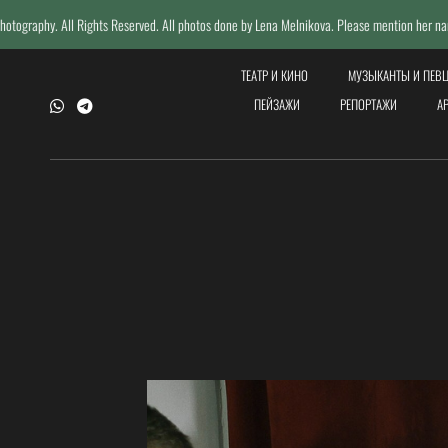
 Reserved. All photos done by Lena Melnikova. Please mention her name if reposting.
ТЕАТР И КИНО
МУЗЫКАНТЫ И ПЕВ
ПЕЙЗАЖИ
РЕПОРТАЖИ
А