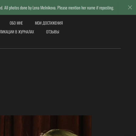
 Lena Melnikova. Please mention her name if reposting.
© Lena Mel
ОБО МНЕ
МОИ ДОСТИЖЕНИЯ
ЛИКАЦИИ В ЖУРНАЛАХ
ОТЗЫВЫ