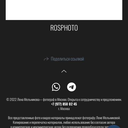
ROSPHOTO
Поделиться ссылкой
© 2022 Лена Мельникова— фотограф в Москве. Открыта к сотрудничеству и предложениям.
+7 (977) 850 02 45
г. Москва
Все представленные фото и видео материалы принадлежат фотографу Лене Мельниковой.
Копирование и перепечатка материалов, любое использование без согласия автора
в коммерческих и некоммерческих целях без разрешения правообладателя запрещена