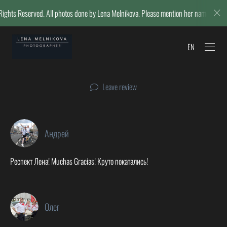
 Reserved. All photos done by Lena Melnikova. Please mention her name if repostin
EN
Leave review
Андрей
Респект Лена! Muchas Gracias! Круто покатались!
Олег