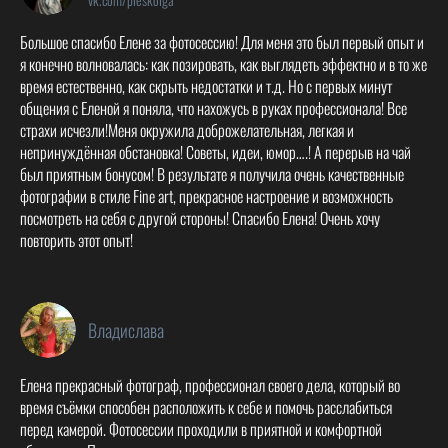
Большое спасибо Елене за фотосессию! Для меня это был первый опыт и
я конечно волновалась: как позировать, как выглядеть эффектно и в то же
время естественно, как скрыть недостатки и т.д. Но с первых минут
общения с Еленой я поняла, что нахожусь в руках профессионала! Все
страхи исчезли!Меня окружила доброжелательная, легкая и
непринуждённая обстановка! Советы, идеи, юмор….! А перерыв на чай
был приятным бонусом! В результате я получила очень качественные
фотографии в стиле Fine art, прекрасное настроение и возможность
посмотреть на себя с другой стороны! Спасибо Елена! Очень хочу
повторить этот опыт!
Владислава
Елена прекрасный фотограф, профессионал своего дела, который во
время съёмки способен расположить к себе и помочь расслабиться
перед камерой. Фотосессии проходили в приятной и комфортной