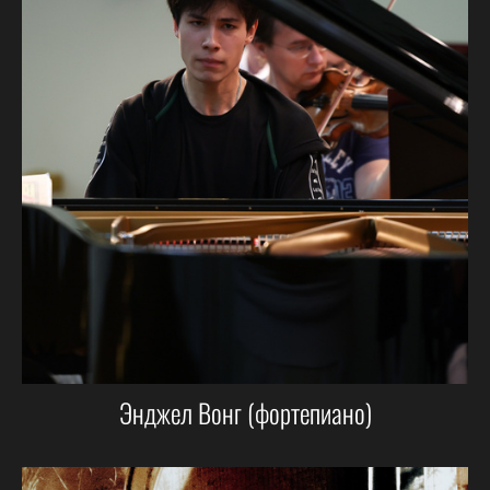
Энджел Вонг (фортепиано)