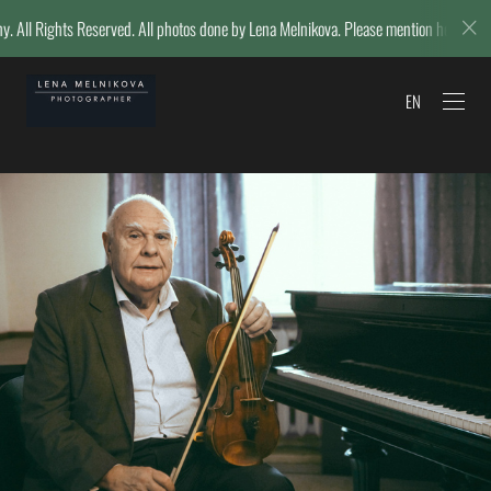
hts Reserved. All photos done by Lena Melnikova. Please mention her name if repos
EN