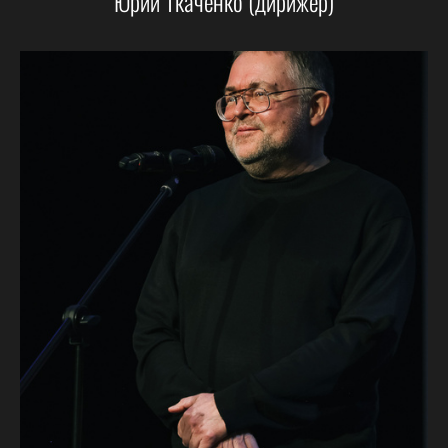
Юрий Ткаченко (дирижёр)