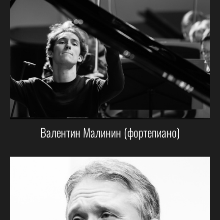
Валентин Малинин (фортепиано)